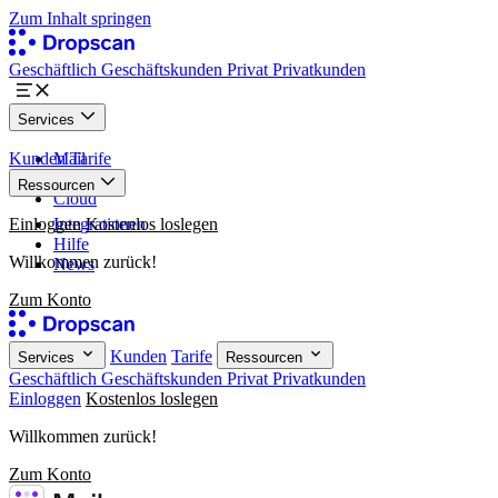
Zum Inhalt springen
Geschäftlich
Geschäftskunden
Privat
Privatkunden
Services
Kunden
Mail
Tarife
Paper
Ressourcen
Cloud
Einloggen
Integrationen
Kostenlos loslegen
Hilfe
Willkommen zurück!
News
Zum Konto
Kunden
Tarife
Services
Ressourcen
Geschäftlich
Geschäftskunden
Privat
Privatkunden
Einloggen
Kostenlos loslegen
Willkommen zurück!
Zum Konto