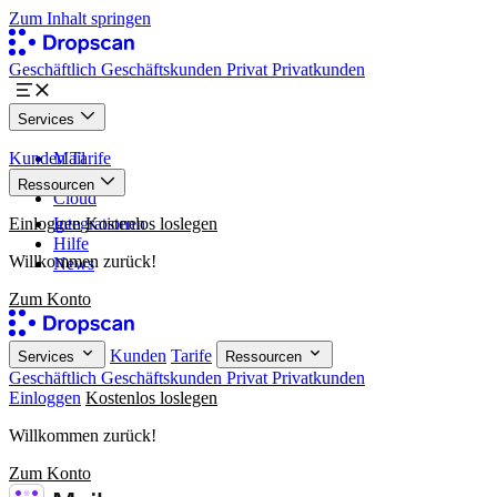
Zum Inhalt springen
Geschäftlich
Geschäftskunden
Privat
Privatkunden
Services
Kunden
Mail
Tarife
Paper
Ressourcen
Cloud
Einloggen
Integrationen
Kostenlos loslegen
Hilfe
Willkommen zurück!
News
Zum Konto
Kunden
Tarife
Services
Ressourcen
Geschäftlich
Geschäftskunden
Privat
Privatkunden
Einloggen
Kostenlos loslegen
Willkommen zurück!
Zum Konto