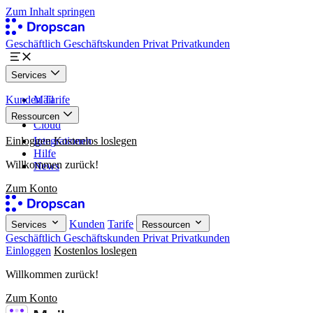
Zum Inhalt springen
Geschäftlich
Geschäftskunden
Privat
Privatkunden
Services
Kunden
Mail
Tarife
Paper
Ressourcen
Cloud
Einloggen
Integrationen
Kostenlos loslegen
Hilfe
Willkommen zurück!
News
Zum Konto
Kunden
Tarife
Services
Ressourcen
Geschäftlich
Geschäftskunden
Privat
Privatkunden
Einloggen
Kostenlos loslegen
Willkommen zurück!
Zum Konto