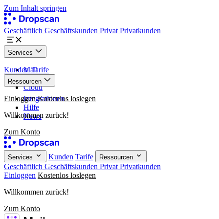
Zum Inhalt springen
Geschäftlich
Geschäftskunden
Privat
Privatkunden
Services
Kunden
Mail
Tarife
Paper
Ressourcen
Cloud
Einloggen
Integrationen
Kostenlos loslegen
Hilfe
Willkommen zurück!
News
Zum Konto
Kunden
Tarife
Services
Ressourcen
Geschäftlich
Geschäftskunden
Privat
Privatkunden
Einloggen
Kostenlos loslegen
Willkommen zurück!
Zum Konto