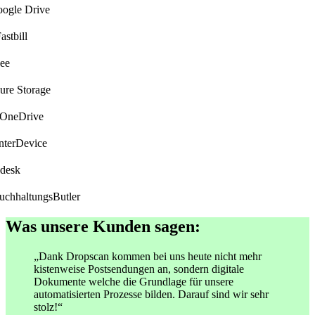
gle Drive
stbill
ee
re Storage
neDrive
terDevice
desk
chhaltungsButler
Was unsere Kunden sagen:
„Dank Dropscan kommen bei uns heute nicht mehr
kistenweise Postsendungen an, sondern digitale
Dokumente welche die Grundlage für unsere
automatisierten Prozesse bilden. Darauf sind wir sehr
stolz!“