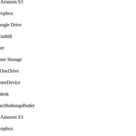
Amazon S3
opbox
gle Drive
stbill
ee
re Storage
neDrive
terDevice
desk
chhaltungsButler
Amazon S3
opbox