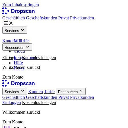
Zum Inhalt springen
Geschäftlich
Geschäftskunden
Privat
Privatkunden
Services
Kunden
Mail
Tarife
Paper
Ressourcen
Cloud
Einloggen
Integrationen
Kostenlos loslegen
Hilfe
Willkommen zurück!
News
Zum Konto
Kunden
Tarife
Services
Ressourcen
Geschäftlich
Geschäftskunden
Privat
Privatkunden
Einloggen
Kostenlos loslegen
Willkommen zurück!
Zum Konto