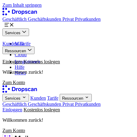
Zum Inhalt springen
Geschäftlich
Geschäftskunden
Privat
Privatkunden
Services
Kunden
Mail
Tarife
Paper
Ressourcen
Cloud
Einloggen
Integrationen
Kostenlos loslegen
Hilfe
Willkommen zurück!
News
Zum Konto
Kunden
Tarife
Services
Ressourcen
Geschäftlich
Geschäftskunden
Privat
Privatkunden
Einloggen
Kostenlos loslegen
Willkommen zurück!
Zum Konto