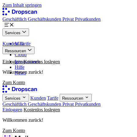
Zum Inhalt springen
Geschäftlich
Geschäftskunden
Privat
Privatkunden
Services
Kunden
Mail
Tarife
Paper
Ressourcen
Cloud
Einloggen
Integrationen
Kostenlos loslegen
Hilfe
Willkommen zurück!
News
Zum Konto
Kunden
Tarife
Services
Ressourcen
Geschäftlich
Geschäftskunden
Privat
Privatkunden
Einloggen
Kostenlos loslegen
Willkommen zurück!
Zum Konto