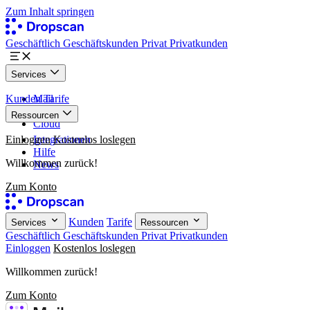
Zum Inhalt springen
Geschäftlich
Geschäftskunden
Privat
Privatkunden
Services
Kunden
Mail
Tarife
Paper
Ressourcen
Cloud
Einloggen
Integrationen
Kostenlos loslegen
Hilfe
Willkommen zurück!
News
Zum Konto
Kunden
Tarife
Services
Ressourcen
Geschäftlich
Geschäftskunden
Privat
Privatkunden
Einloggen
Kostenlos loslegen
Willkommen zurück!
Zum Konto